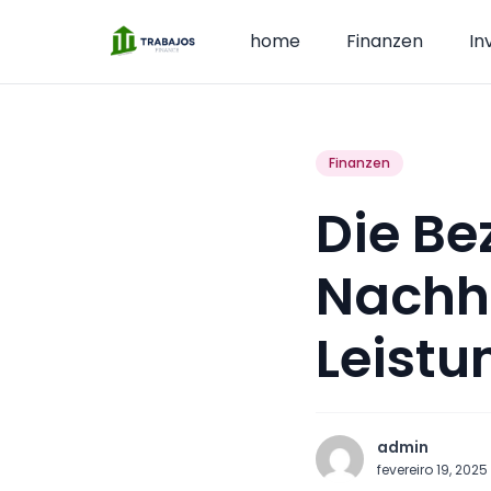
home
Finanzen
In
Finanzen
Die Be
Nachha
Leistu
admin
fevereiro 19, 2025