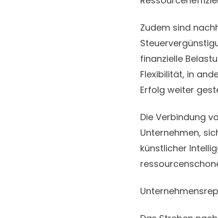
Ressourceneffizie
Zudem sind nachha
Steuervergünstigu
finanzielle Belas
Flexibilität, in a
Erfolg weiter ges
Die Verbindung vo
Unternehmen, sic
künstlicher Intell
ressourcenschone
Unternehmensreput