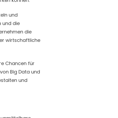
irken können.
teln und
n und die
nternehmen die
er wirtschaftliche
ere Chancen für
von Big Data und
estalten und