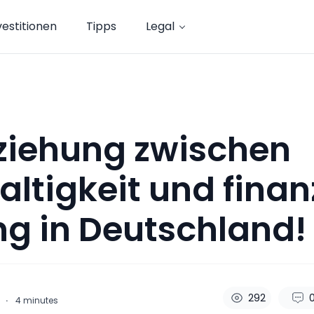
vestitionen
Tipps
Legal
ziehung zwischen
ltigkeit und finanz
ng in Deutschland!
292
·
4
minutes