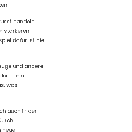
en.
usst handeln.
er stärkeren
piel dafür ist die
zeuge und andere
 durch ein
us, was
ch auch in der
Durch
n neue