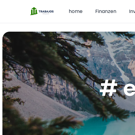
home
Finanzen
In
# 