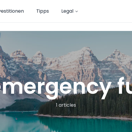
vestitionen
Tipps
Legal
emergency f
1 articles